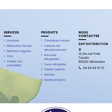
SERVICES
PRODUITS
NOUS
CONTACTER
Livraison
Chambres froides
DAP DISTRIBUTION
Déduction fiscale
Cellules de
refroidissement
Mentions légales
12, bis rue Yves
Armoires
CGV
Toudic
réfrigérées
Toutes nos
69200 Vénissieux
Tours réfrigérés
actualités
04 34 09 13 70
Tables neutres
Vitrines
Autres produits