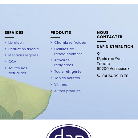
SERVICES
PRODUITS
NOUS
CONTACTER
Livraison
Chambres froides
DAP DISTRIBUTION
Déduction fiscale
Cellules de
refroidissement
Mentions légales
12, bis rue Yves
Armoires
CGV
Toudic
réfrigérées
Toutes nos
69200 Vénissieux
Tours réfrigérés
actualités
04 34 09 13 70
Tables neutres
Vitrines
Autres produits