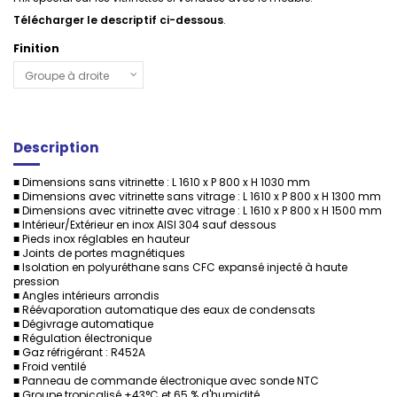
Télécharger le descriptif ci-dessous
.
Finition
Description
■ Dimensions sans vitrinette : L 1610 x P 800 x H 1030 mm
■ Dimensions avec vitrinette sans vitrage : L 1610 x P 800 x H 1300 mm
■ Dimensions avec vitrinette avec vitrage : L 1610 x P 800 x H 1500 mm
■ Intérieur/Extérieur en inox AISI 304 sauf dessous
■ Pieds inox réglables en hauteur
■ Joints de portes magnétiques
■ Isolation en polyuréthane sans CFC expansé injecté à haute
pression
■ Angles intérieurs arrondis
■ Réévaporation automatique des eaux de condensats
■ Dégivrage automatique
■ Régulation électronique
■ Gaz réfrigérant : R452A
■ Froid ventilé
■ Panneau de commande électronique avec sonde NTC
■ Groupe tropicalisé +43°C et 65 % d'humidité