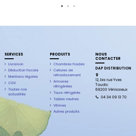
SERVICES
PRODUITS
NOUS
CONTACTER
Livraison
Chambres froides
DAP DISTRIBUTION
Déduction fiscale
Cellules de
refroidissement
Mentions légales
12, bis rue Yves
Armoires
CGV
Toudic
réfrigérées
Toutes nos
69200 Vénissieux
Tours réfrigérés
actualités
04 34 09 13 70
Tables neutres
Vitrines
Autres produits