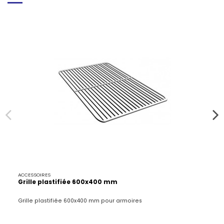
ACCESSOIRES
Grille plastifiée 600x400 mm
Grille plastifiée 600x400 mm pour armoires